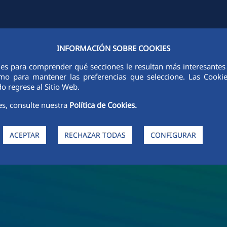
INFORMACIÓN SOBRE COOKIES
DES
SOSTENIBILIDAD
ÉTICA E INTEGRIDAD
PERSONAS
I
ies para comprender qué secciones le resultan más interesantes y 
 como para mantener las preferencias que seleccione. Las Cook
o regrese al Sitio Web.
es, consulte nuestra
Política de Cookies.
ACEPTAR
RECHAZAR TODAS
CONFIGURAR
de FCC