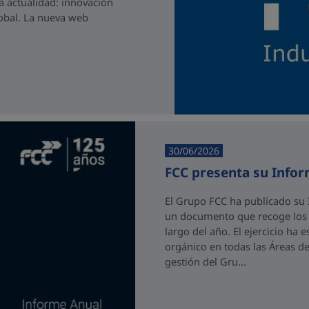
a actualidad: innovación
lobal. La nueva web
30/06/2026
FCC presenta su Info
El Grupo FCC ha publicado su 
un documento que recoge los p
largo del año. El ejercicio ha
orgánico en todas las Áreas de
gestión del Gru...