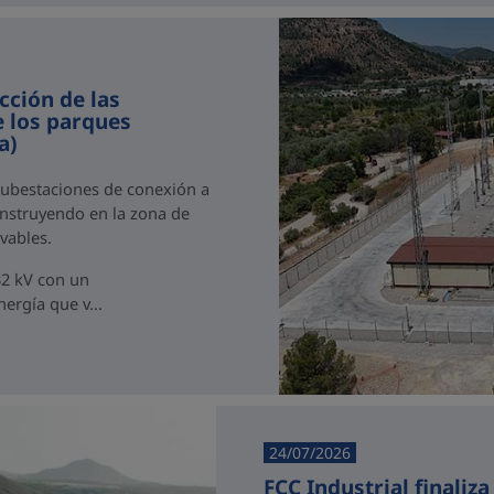
cción de las
e los parques
a)
 subestaciones de conexión a
onstruyendo en la zona de
vables.
32 kV con un
ergía que v...
24/07/2026
FCC Industrial finaliz