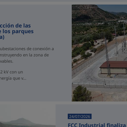
cción de las
e los parques
a)
 subestaciones de conexión a
onstruyendo en la zona de
vables.
32 kV con un
ergía que v...
24/07/2026
FCC Industrial finaliz