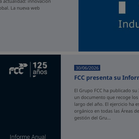
a actualidad: innovación
lobal. La nueva web
30/06/2026
FCC presenta su Info
El Grupo FCC ha publicado su 
un documento que recoge los p
largo del año. El ejercicio ha
orgánico en todas las Áreas de
gestión del Gru...