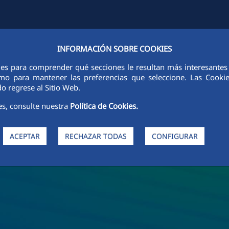
INFORMACIÓN SOBRE COOKIES
DES
SOSTENIBILIDAD
ÉTICA E INTEGRIDAD
PERSONAS
I
ies para comprender qué secciones le resultan más interesantes y 
 como para mantener las preferencias que seleccione. Las Cook
o regrese al Sitio Web.
es, consulte nuestra
Política de Cookies.
ACEPTAR
RECHAZAR TODAS
CONFIGURAR
de FCC