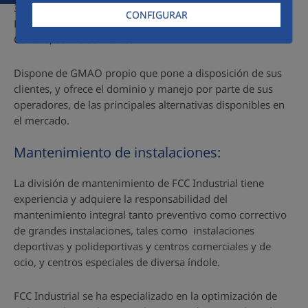
30 años de andadura en instalaciones con servicio 24
CONFIGURAR
Horas como Centros de Producción, de Control, Data
Centers, Servicios vitales.
Dispone de GMAO propio que pone a disposición de sus
clientes, y ofrece el dominio y manejo por parte de sus
operadores, de las principales alternativas disponibles en
el mercado.
Mantenimiento de instalaciones:
La división de mantenimiento de FCC Industrial tiene
experiencia y adquiere la responsabilidad del
mantenimiento integral tanto preventivo como correctivo
de grandes instalaciones, tales como instalaciones
deportivas y polideportivas y centros comerciales y de
ocio, y centros especiales de diversa índole.
FCC Industrial se ha especializado en la optimización de