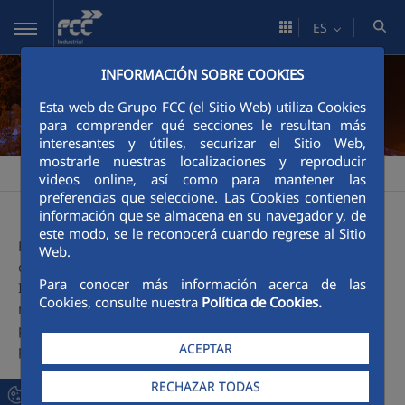
Saltar al contenido principal
ES
INFORMACIÓN SOBRE COOKIES
Esta web de Grupo FCC (el Sitio Web) utiliza Cookies
para comprender qué secciones le resultan más
interesantes y útiles, securizar el Sitio Web,
mostrarle nuestras localizaciones y reproducir
FCC Industrial
Actividades
>
videos online, así como para mantener las
preferencias que seleccione. Las Cookies contienen
información que se almacena en su navegador y, de
este modo, se le reconocerá cuando regrese al Sitio
FCC Industrial ofrece la más amplia gama de servicios de
Web.
operación, mantenimiento y gestión de Plantas
Para conocer más información acerca de las
Industriales, desde la solución integral con garantía de
Cookies, consulte nuestra
Política de Cookies.
rendimiento y disponibilidad, hasta el servicio más
personalizado con centro de localización de avería en
ACEPTAR
permanente mejora.
RECHAZAR TODAS
Destaca la experiencia en O&M adquirida en sus más de