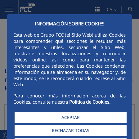
Salta al contingut principal
CA
INFORMACIÓN SOBRE COOKIES
FCC Industrial
Webs del Grup
>
Esta web de Grupo FCC (el Sitio Web) utiliza Cookies
Listado de sitios web de
para comprender qué secciones le resultan más
interesantes y útiles, securizar el Sitio Web,
FCC
mostrarle nuestras localizaciones y reproducir
videos online, así como para mantener las
preferencias que seleccione. Las Cookies contienen
La actividad de FCC en cada ámbito de
información que se almacena en su navegador y, de
este modo, se le reconocerá cuando regrese al Sitio
negocio se desarrolló con más profundidad en
Web.
los siguientes sitios web:
Para conocer más información acerca de las
Cookies, consulte nuestra
Política de Cookies.
Corporativo
ACEPTAR
Contraure
Web Corporativa
RECHAZAR TODAS
Portal de Servicios medioambientales