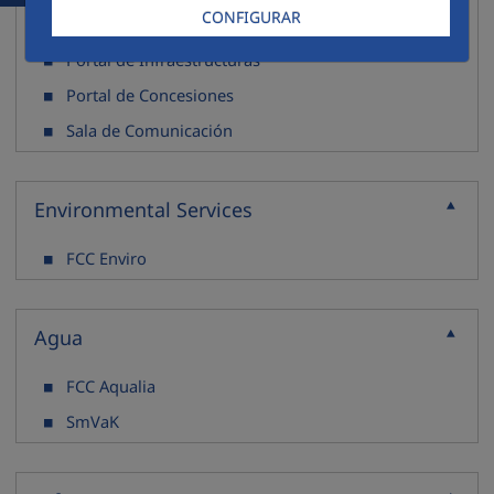
CONFIGURAR
Portal de Agua
Portal de Infraestructuras
Portal de Concesiones
Sala de Comunicación
Environmental Services
Contraure
FCC Enviro
Agua
Contraure
FCC Aqualia
SmVaK