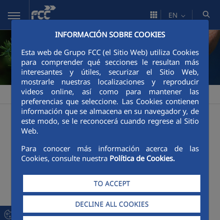
Skip to Main Content
EN
INFORMACIÓN SOBRE COOKIES
Esta web de Grupo FCC (el Sitio Web) utiliza Cookies
para comprender qué secciones le resultan más
interesantes y útiles, securizar el Sitio Web,
mostrarle nuestras localizaciones y reproducir
videos online, así como para mantener las
FCC Industrial
Sustainability
>
preferencias que seleccione. Las Cookies contienen
Guzman Thermal Solar Power Plant Evaporation
información que se almacena en su navegador y, de
este modo, se le reconocerá cuando regrese al Sitio
Pond Project, Black Stork "Ciconia nigra" nesting
Web.
places
Para conocer más información acerca de las
Mariña-Lucense gas pipeline. Environmental
Cookies, consulte nuestra
Política de Cookies.
protection project, river flow affected by the gas
pipeline route
TO ACCEPT
Mariña-Lucense gas pipeline. Safeguarding of
protected species project, the Iberian frog
DECLINE ALL COOKIES
tadpole "the common frog"