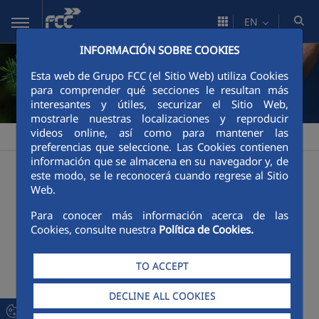
Skip to Main Content
EN
INFORMACIÓN SOBRE COOKIES
Esta web de Grupo FCC (el Sitio Web) utiliza Cookies
para comprender qué secciones le resultan más
interesantes y útiles, securizar el Sitio Web,
mostrarle nuestras localizaciones y reproducir
videos online, así como para mantener las
FCC Industrial
Sustainability
>
preferencias que seleccione. Las Cookies contienen
Guzman Thermal Solar Power Plant Evaporation
información que se almacena en su navegador y, de
este modo, se le reconocerá cuando regrese al Sitio
Pond Project, Black Stork "Ciconia nigra" nesting
Web.
places
Para conocer más información acerca de las
Mariña-Lucense gas pipeline. Environmental
Cookies, consulte nuestra
Política de Cookies.
protection project, river flow affected by the gas
pipeline route
TO ACCEPT
Mariña-Lucense gas pipeline. Safeguarding of
protected species project, the Iberian frog
DECLINE ALL COOKIES
tadpole "the common frog"