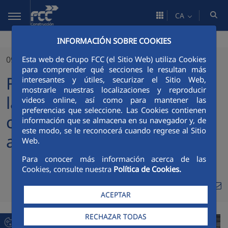
Salta al contingut principal
CA
INFORMACIÓN SOBRE COOKIES
Esta web de Grupo FCC (el Sitio Web) utiliza Cookies
09/05/2025
para comprender qué secciones le resultan más
FCC Industrial participa en
interesantes y útiles, securizar el Sitio Web,
mostrarle nuestras localizaciones y reproducir
la construcción del primer
videos online, así como para mantener las
preferencias que seleccione. Las Cookies contienen
centro comercial
información que se almacena en su navegador y, de
este modo, se le reconocerá cuando regrese al Sitio
autosostenible de España
Web.
Para conocer más información acerca de las
Cookies, consulte nuestra
Política de Cookies.
Compa
Compartir en Twitte
Compartir en Li
Compartir en
RSS
Com
ACEPTAR
RECHAZAR TODAS