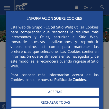
Salta al contingut principal
CA
INFORMACIÓN SOBRE COOKIES
Esta web de Grupo FCC (el Sitio Web) utiliza Cookies
para comprender qué secciones le resultan más
interesantes y útiles, securizar el Sitio Web,
mostrarle nuestras localizaciones y reproducir
videos online, así como para mantener las
Àrea corporativa
FCC Industrial
preferencias que seleccione. Las Cookies contienen
Àrea corporativa
información que se almacena en su navegador y, de
este modo, se le reconocerá cuando regrese al Sitio
Web.
Para conocer más información acerca de las
Cookies, consulte nuestra
Política de Cookies.
ACEPTAR
RECHAZAR TODAS