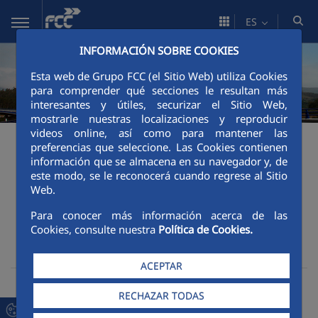
Saltar al contenido principal
ES
INFORMACIÓN SOBRE COOKIES
Esta web de Grupo FCC (el Sitio Web) utiliza Cookies
para comprender qué secciones le resultan más
interesantes y útiles, securizar el Sitio Web,
mostrarle nuestras localizaciones y reproducir
videos online, así como para mantener las
Innovación
FCC Industrial
preferencias que seleccione. Las Cookies contienen
Investigación, desarrollo e innovación
información que se almacena en su navegador y, de
este modo, se le reconocerá cuando regrese al Sitio
Investigación, desarrollo e innovación
Web.
Investigación,
Para conocer más información acerca de las
Cookies, consulte nuestra
Política de Cookies.
desarrollo e innovación
ACEPTAR
RECHAZAR TODAS