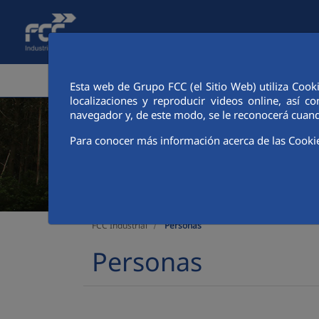
Saltar al contenido principal
ÁREA CORPORATIVA
ACTIVIDA
Esta web de Grupo FCC (el Sitio Web) utiliza Cook
localizaciones y reproducir videos online, así
navegador y, de este modo, se le reconocerá cuand
Para conocer más información acerca de las Cooki
Personas
FCC Industrial
Personas