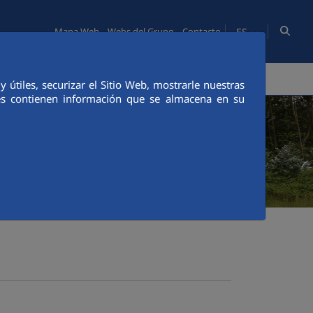
ES
Mapa Web
Webs del Grupo
Contacto
NNOVACIÓN
COMUNICACIÓN
útiles, securizar el Sitio Web, mostrarle nuestras
ies contienen información que se almacena en su