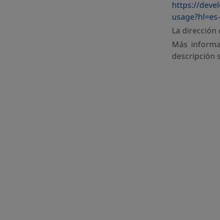
https://deve
usage?hl=es
La dirección 
Más informa
descripción 