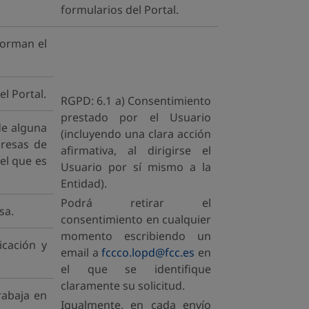
formularios del Portal.
forman el
l Portal.
RGPD: 6.1 a) Consentimiento
prestado por el Usuario
de alguna
(incluyendo una clara acción
presas de
afirmativa, al dirigirse el
el que es
Usuario por sí mismo a la
Entidad).
Podrá retirar el
sa.
consentimiento en cualquier
momento escribiendo un
icación y
email a
fccco.lopd@fcc.es
en
el que se identifique
claramente su solicitud.
rabaja en
Igualmente, en cada envío