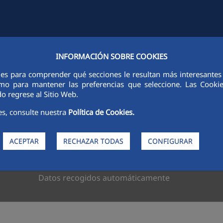
INFORMACIÓN SOBRE COOKIES
DES
SOSTENIBILIDAD
ÉTICA E INTEGRIDAD
PERSONAS
I
ies para comprender qué secciones le resultan más interesantes y 
 como para mantener las preferencias que seleccione. Las Cook
Política de Privacidad
o regrese al Sitio Web.
es, consulte nuestra
Política de Cookies.
IAL E INFRAESTRUCTURAS ENERGETICAS, S.A. (FCC), con 
 28050. Madrid . Dirección postal de contacto en Avenida d
industrial.com
y contacto de protección de datos en
fccco
ACEPTAR
RECHAZAR TODAS
CONFIGURAR
Datos recogidos automáticamente