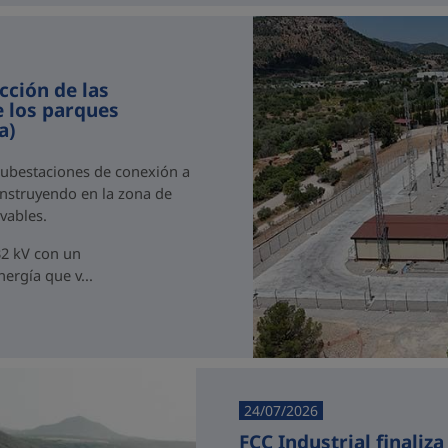
cción de las
e los parques
a)
 subestaciones de conexión a
onstruyendo en la zona de
vables.
32 kV con un
ergía que v...
24/07/2026
FCC Industrial finaliz