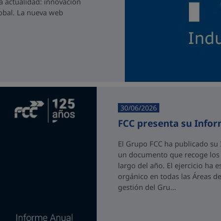
a actualidad: innovación
lobal. La nueva web
30/06/2026
FCC presenta su Info
El Grupo FCC ha publicado su 
un documento que recoge los p
largo del año. El ejercicio ha
orgánico en todas las Áreas de
gestión del Gru...