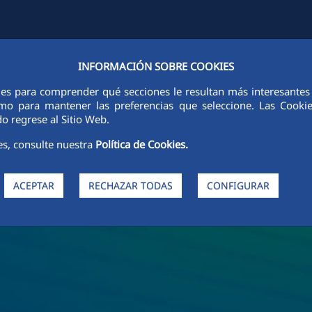
INFORMACIÓN SOBRE COOKIES
ITATS
SOSTENIBILITAT
ÈTICA I INTEGRITAT
PERSONES
IN
ies para comprender qué secciones le resultan más interesantes y 
 como para mantener las preferencias que seleccione. Las Cook
o regrese al Sitio Web.
es, consulte nuestra
Política de Cookies.
ACEPTAR
RECHAZAR TODAS
CONFIGURAR
de FCC