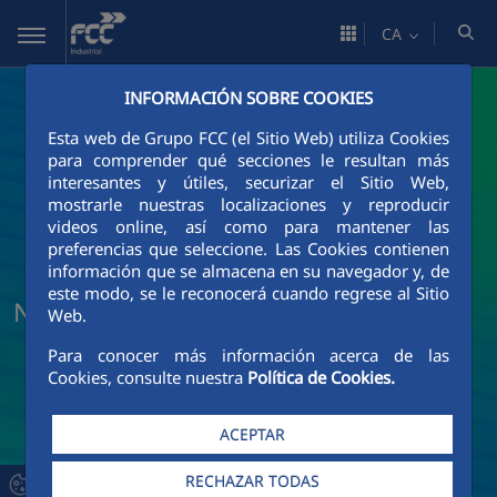
Salta al contingut principal
CA
INFORMACIÓN SOBRE COOKIES
Esta web de Grupo FCC (el Sitio Web) utiliza Cookies
para comprender qué secciones le resultan más
interesantes y útiles, securizar el Sitio Web,
mostrarle nuestras localizaciones y reproducir
videos online, así como para mantener las
preferencias que seleccione. Las Cookies contienen
información que se almacena en su navegador y, de
este modo, se le reconocerá cuando regrese al Sitio
Noticias y actualidad de FCC Industrial
Web.
Para conocer más información acerca de las
Cookies, consulte nuestra
Política de Cookies.
ACEPTAR
RECHAZAR TODAS