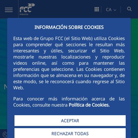
Salta al contingut principal
CA
INFORMACIÓN SOBRE COOKIES
Esta web de Grupo FCC (el Sitio Web) utiliza Cookies
para comprender qué secciones le resultan más
interesantes y útiles, securizar el Sitio Web,
mostrarle nuestras localizaciones y reproducir
videos online, así como para mantener las
preferencias que seleccione. Las Cookies contienen
información que se almacena en su navegador y, de
este modo, se le reconocerá cuando regrese al Sitio
Noticias y actualidad de FCC Industrial
Web.
Para conocer más información acerca de las
Cookies, consulte nuestra
Política de Cookies.
ACEPTAR
RECHAZAR TODAS