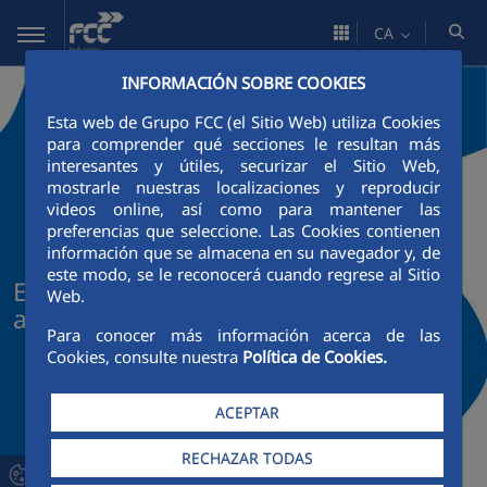
Salta al contingut principal
CA
INFORMACIÓN SOBRE COOKIES
Esta web de Grupo FCC (el Sitio Web) utiliza Cookies
para comprender qué secciones le resultan más
interesantes y útiles, securizar el Sitio Web,
mostrarle nuestras localizaciones y reproducir
videos online, así como para mantener las
preferencias que seleccione. Las Cookies contienen
información que se almacena en su navegador y, de
este modo, se le reconocerá cuando regrese al Sitio
Enviar una comunicación confidencia
Web.
al Canal Ético de FCC Industrial
Para conocer más información acerca de las
Cookies, consulte nuestra
Política de Cookies.
ACEPTAR
RECHAZAR TODAS