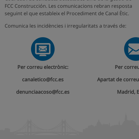
FCC Construcción. Les comunicacions rebran resposta
seguint el que estableix el Procediment de Canal Ètic.
Comunica les incidències i irregularitats a través de:
Per correu electrònic:
Per correu
canaletico@fcc.es
Apartat de correu
denunciaacoso@fcc.es
Madrid, 