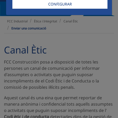
CONFIGURAR
Ètica i Integritat
Canal Étic
FCC Industrial
Enviar una comunicació
Canal Ètic
FCC Construcción posa a disposició de totes les
persones un canal de comunicació per informar
d'assumptes o activitats que puguin suposar
incompliments de el Codi Ètic i de Conducta o la
comissió de possibles il·lícits penals.
Aquest canal és una eina que permet reportar de
manera anònima i confidencial tots aquells assumptes
o activitats que puguin suposar incompliments de l'
Codi ètic i de conducta
detectades dins de la gestió de