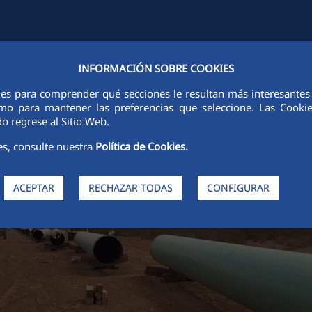
INFORMACIÓN SOBRE COOKIES
ITATS
SOSTENIBILITAT
ÈTICA I INTEGRITAT
PERSONES
IN
ies para comprender qué secciones le resultan más interesantes y 
 como para mantener las preferencias que seleccione. Las Cook
o regrese al Sitio Web.
es, consulte nuestra
Política de Cookies.
ACEPTAR
RECHAZAR TODAS
CONFIGURAR
tos