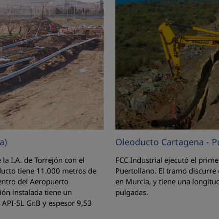
a)
Oleoducto Cartagena - P
la I.A. de Torrejón con el
FCC Industrial ejecutó el prim
ducto tiene 11.000 metros de
Puertollano. El tramo discurre
dentro del Aeropuerto
en Murcia, y tiene una longitu
ión instalada tiene un
pulgadas.
 API-5L Gr.B y espesor 9,53