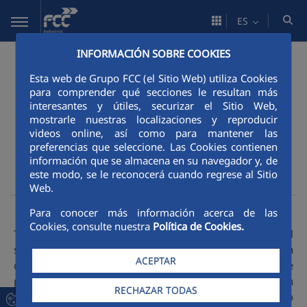
Saltar al contenido principal
ES
INFORMACIÓN SOBRE COOKIES
Sostenibilidad
Creación de valor
FCC Industrial
Control: seguimiento del desempeño del proveedor
Esta web de Grupo FCC (el Sitio Web) utiliza Cookies
para comprender qué secciones le resultan más
Control: seguimiento
interesantes y útiles, securizar el Sitio Web,
mostrarle nuestras localizaciones y reproducir
del desempeño del
videos online, así como para mantener las
preferencias que seleccione. Las Cookies contienen
información que se almacena en su navegador y, de
proveedor
este modo, se le reconocerá cuando regrese al Sitio
Web.
Para conocer más información acerca de las
Cookies, consulte nuestra
Política de Cookies.
Todos los Proveedores o Subcontratistas de FCC Industrial
son sometidos a una evaluación previa en la primera
ACEPTAR
compra o subcontratación. Como resultado de este
proceso queda registrado, emitiendo una calificación
RECHAZAR TODAS
media con los criterios evaluados y guardándolo asociado